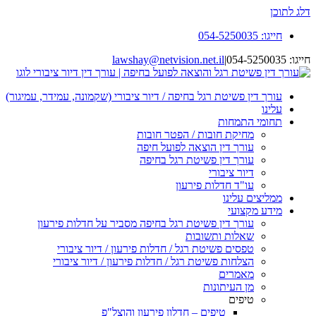
דלג לתוכן
חייגו: 054-5250035
חייגו: 054-5250035
|
lawshay@netvision.net.il
עורך דין פשיטת רגל בחיפה / דיור ציבורי (שקמונה, עמידר, עמיגור)
עלינו
תחומי התמחות
מחיקת חובות / הפטר חובות
עורך דין הוצאה לפועל חיפה
עורך דין פשיטת רגל בחיפה
דיור ציבורי
עו"ד חדלות פירעון
ממליצים עלינו
מידע מקצועי
עורך דין פשיטת רגל בחיפה מסביר על חדלות פירעון
שאלות ותשובות
טפסים פשיטת רגל / חדלות פירעון / דיור ציבורי
הצלחות פשיטת רגל / חדלות פירעון / דיור ציבורי
מאמרים
מן העיתונות
טיפים
טיפים – חדלון פירעון והוצל"פ