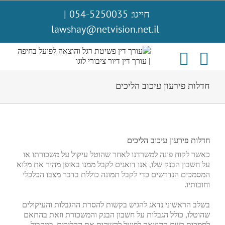
לג
חייגו: 054-5250035
|
תוכן
lawshay@netvision.net.il
חדלות פירעון עיכוב הליכים
חדלות פירעון עיכוב הליכים
כאשר לקוח פונה למשרדנו לאחר שהוטל עיקול על משכורתו או
על חשבון הבנק שלו, אנו דואגים לקבל ממנו באופן מהיר את מלוא
המסמכים הנדרשים כדי לקבל תמונה כוללת בדבר מצבו הכלכלי
וחובותיו.
בשלב הראשוני נדאג להגיש בקשות להסרת ההגבלות והעיקולים
שהוטלו, כולל הגבלות על חשבון הבנק והמשכורת וזאת בהתאם
לסמכות רשם ההוצאה לפועל להשהות את ההליכים. במקביל