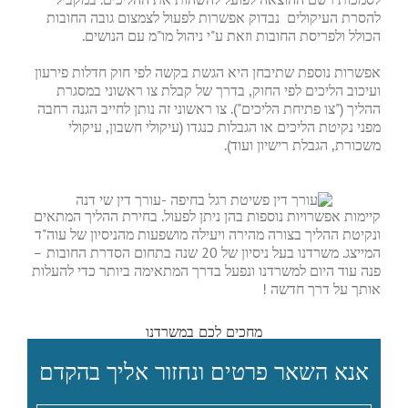
להסרת העיקולים נבדוק אפשרות לפעול לצמצום גובה החובות
הכולל ולפריסת החובות וזאת ע"י ניהול מו"מ עם הנושים.
אפשרות נוספת שתיבחן היא הגשת בקשה לפי חוק חדלות פירעון
ועיכוב הליכים לפי החוק, בדרך של קבלת צו ראשוני במסגרת
ההליך ("צו פתיחת הליכים"). צו ראשוני זה נותן לחייב הגנה רחבה
מפני נקיטת הליכים או הגבלות כנגדו (עיקולי חשבון, עיקולי
משכורת, הגבלת רישיון ועוד).
קיימות אפשרויות נוספות בהן ניתן לפעול. בחירת ההליך המתאים
ונקיטת ההליך בצורה מהירה ויעילה מושפעות מהניסיון של עוה"ד
המייצג. משרדנו בעל ניסיון של 20 שנה בתחום הסדרת החובות –
פנה עוד היום למשרדנו ונפעל בדרך המתאימה ביותר כדי להעלות
אותך על דרך חדשה !
מחכים לכם במשרדנו
אנא השאר פרטים ונחזור אליך בהקדם