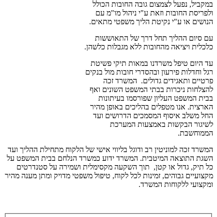
במקביל, נפעל לצמצום גובה החובות הכולל
ולפריסת החובות וזאת ע"י ניהול מו"מ עם
הנושים או ע"י נקיטת הליך משפטי מתאים.
עם סיום ההליך תחל דרך של התאוששות
כלכלית ויציאה מהחובות ללא מגבלות כלשהן.
עד היום טיפל משרדנו במאות תיקי פשיטת
רגל וחדלות פירעון ובהסדרי חובות מול בנקים
פרטיים ותאגידים גדולים. המשרד זכה
להצלחות ניכרות בבתי המשפט השונים ואף
בבית המשפט העליון שפורסמו בעיתונות
הארצית. אנו מטפלים בהליכים באופן מהיר
החל משלב איסוף המסמכים הדרושים ועד
לשיגור הבקשות באמצעות המערכת
הממוחשבת.
המשרד זכה למוניטין רב ודוגל בליווי אישי של הלקוח מתחילת ההליך ועד
השגת התוצאה המיטבית. המשרד ידוע כמשרד הנלחם בבית המשפט על
כל תיק, גדול או קטן, תוך השקעה מקסימלית ושמירה על סטנדרטים
מקצועיים גבוהים, זמינות לכל לקוח, טיפול משפטי מדויק ומתן מענה מהיר
ומקצועי ללקוחות המשרד.
אנא השאר פרטים ונחזור אליך בהקדם