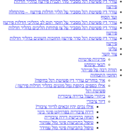
עורך דין פשיטת רגל מסביר מהי תכנית פירעון בהליך חדלות
פירעון
עורך דין פשיטת רגל מסביר על הליך חדלות פירעון – מהתחלה
ועד הסוף
עורך דין פשיטת רגל מסביר על חוסר תום לב בהליכי חדלות פירעון
עורך דין פשיטת רגל מסביר על צו פתיחת הליכים בהליך חדלות
פירעון
עורך דין פשיטת רגל סדר פירעון החובות השונים בהליך חדלות
פירעון
עלינו
צור קשר
מדיניות פרטיות
תנאי שימוש
תודה רבה על פנייתך
תחומי התמחות
איך בוחרים עורך דין פשיטת רגל בחיפה?
אילו כספים בקופת גמל מוגנים בהליך חדלות פירעון /
פשיטת רגל
ביקורי מעגל בדירה ציבורית
דיור ציבורי
אילו נכים יהיו זכאים לדיור ציבור?
דירה ציבורית בפרויקט פינוי בינוי
הנחה ברכישת דירה ציבורית
טיפול בתביעות פינוי מול עמיגור
טיפול בתביעות פינוי מול עמידר