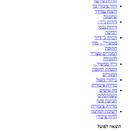
חדלות פירעון
דיור ציבורי בר
השגה עמידר
שקמונה
דירות נ”ר /
דירות נכסי
רכישה
הכרה כ”דייר
ממשיך” – מהי
תקופת
המגורים שצריך
להוכיח?
דייר ממשיך –
הוכחת תקופת
המגורים
ביקורי מעגל
בדירה ציבורית
מה עושים
כשמקבלים
תביעת פינוי
מדירה ציבורית
רשימת המתנה
לדיור ציבורי
הוצאה לפועל