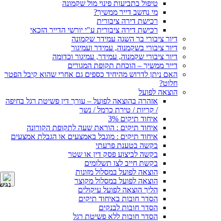
טיפול בתביעות פינוי מול שקמונה
מי נחשב דייר ממשיך?
רכישת דירה ציבורית
רכישת דירה ציבורית ע"י יורשי הדייר הזכאי
דיור ציבורי בר השגה עמידר שקמונה
דיור ציבורי בשקמנוה, עמידר ועמיגור
דיור ציבורי שקמנוה, עמידר, עמיגור וכדומה
דייר ממשיך – הוכחת תקופת המגורים
האם ניתן לדרוש מהיחיד כספים גם אחרי שהוא קיבל הפטר
חלוט?
הוצאה לפועל
אזהרה בהוצאה לפועל – עורך דין פשיטת רגל בחיפה
/ קריות / טירת כרמל / נשר
איחוד תיקים 3%
איחוד תיקים : הוראת שעה לתקופת הקורונה
איחוד תיקים : מוגבל באמצעים או הגבלת אמצעים
בקשה בטענת פרעתי
בקשה לביצוע פסק דין או שטר
בקשת חייב לצו תשלומים
הוצאה לפועל במסלול מזונות
הוצאה לפועל במסלול מקוצר
הליך הוצאה לפועל עיקולים
הסדר חובות באיחוד תיקים
הסדר חובות לבנקים
הסדר חובות ללא פשיטת רגל