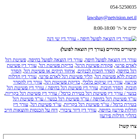
054-5250035
lawshay@netvision.net.il
ימים א’-ה’ 8:00-18:00
קישורים מהירים (עורך דין הוצאה לפועל)
עורך דין הוצאה לפועל חיפה
,
עורך דין הוצאה לפועל בחיפה
,
פשיטת רגל
לאדם פרטי
,
פקודת פשיטת הרגל
,
בדיקת פשיטת רגל
,
עורך דין פשיטת
רגל בחיפה
,
הסדר חובות לבנקים
,
איחוד תיקים או פשיטת רגל
,
הסדר
חובות ללא פשיטת רגל
,
הליך פשיטת רגל לאדם פרטי
,
עורך דין חדלות
פירעון
,
עורך דין שיקום כלכלי
,
בדיקת פשיטות רגל
,
עורך דין להסדר
חובות
,
הסדר חובות
,
עורך דין פשיטת רגל בחיפה / עורך דין פשיטת רגל
בנשר / עורך דין פשיטת רגל בטירת כרמל / עורך דין פשיטת רגל בקריות
,
עו"ד פשיטת רגל בחיפה / עו"ד פשיטת רגל בנשר / עו"ד פשיטת רגל
בטירת כרמל / עו"ד פשיטת רגל בקריות
,
עו"ד פשיטת רגל
,
עורך דין
חדלות פירעון בחיפה
,
עורך דין דיור ציבורי
,
דוח על הכנסות והוצאות חייב
בהליך חדלות פירעון
צרו קשר!