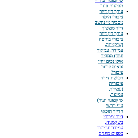
שיקמונה ועוד –
תביעות פינוי
עורך דין דיור
ציבורי חיפה
מסביר מי נחשב
דייר ממשיך
עורך דין דיור
ציבורי בחיפה
(שיקמונה,
עמידר, עמיגור
ועוד) מסביר
אילו נכים יהיו
זכאים לדיור
ציבור?
רכישת דירה
ציבורית
(עמידר,
עמיגור,
שיקמונה ועוד)
ע”י יורשי
הדייר הזכאי
דיור ציבורי
בשקמנוה,
עמידר ועמיגור
כספים מוגנים