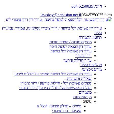
דלג
חייגו: 054-5250035
לתוכן
חייגו: 054-5250035
|
lawshay@netvision.net.il
עורך דין פשיטת רגל בחיפה / דיור ציבורי (שקמונה, עמידר, עמיגור)
עלינו
תחומי התמחות
מחיקת חובות / הפטר חובות
עורך דין הוצאה לפועל חיפה
עורך דין פשיטת רגל בחיפה
דיור ציבורי
עו"ד חדלות פירעון
ממליצים עלינו
מידע מקצועי
עורך דין פשיטת רגל בחיפה מסביר על חדלות פירעון
שאלות ותשובות
טפסים פשיטת רגל / חדלות פירעון / דיור ציבורי
הצלחות פשיטת רגל / חדלות פירעון / דיור ציבורי
מאמרים
מן העיתונות
טיפים
טיפים – חדלון פירעון והוצל"פ
טיפים – דיור ציבורי