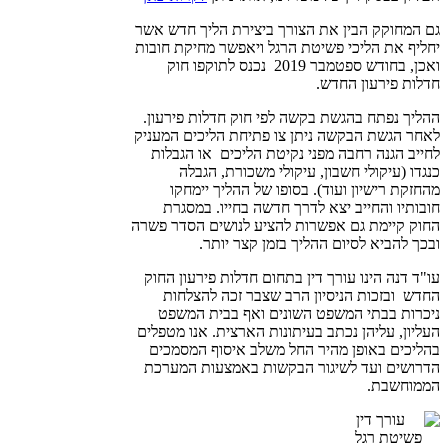
גם המחוקק הבין את הצורך ביצירת הליך חדש אשר
יחליף את הליכי פשיטת הרגל ויאפשר מחיקת חובות
ואכן, בחודש ספטמבר 2019 נכנס לתוקפו חוק
חדלות פירעון החדש.
ההליך נפתח בהגשת בקשה לפי חוק חדלות פירעון.
לאחר הגשת הבקשה ניתן צו פתיחת הליכים המעניק
לחייב הגנה רחבה מפני נקיטת הליכים או הגבלות
כנגדו (עיקולי חשבון, עיקולי משכורת, הגבלה
מהחזקת רישיון ועוד). בסופו של ההליך יימחקו
חובותיו והחייב יצא לדרך חדשה בחייו. במסגרת
החוק קיימת גם אפשרות להציע לנושים הסדר פשרה
ובכך להביא לסיום ההליך בזמן קצר יותר.
עו"ד דנה הינו עורך דין בתחום חדלות פירעון החוק
החדש ובזכות הניסיון הרב שצבר זכה להצלחות
ניכרות בבתי המשפט השונים ואף בבית המשפט
העליון, עליהן נכתב בעיתונות הארצית. אנו מטפלים
בהליכים באופן מהיר החל משלב איסוף המסמכים
הדרושים ועד לשיגור הבקשות באמצעות המערכת
הממוחשבת.