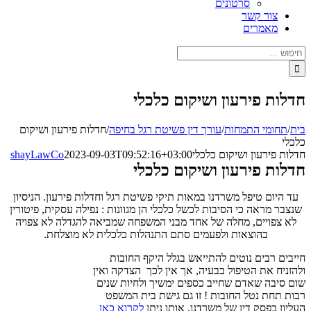
סרטונים
צור קשר
מאמרים
חיפוש...
חדלות פירעון ושיקום כלכלי
בית
/
תחומי התמחות
/
עורך דין פשיטת רגל בחיפה
/
חדלות פירעון ושיקום
כלכלי
חדלות פירעון ושיקום כלכלי
2023-09-03T09:52:16+03:00
shayLawCo
חדלות פירעון ושיקום כלכלי
עד היום טיפל משרדנו במאות תיקי פשיטת רגל וחדלות פירעון. הניסיון
שנצבר מראה כי הסיבות לכשל כלכלי הן מגוונות : נפילה עסקית, פיטורין
לא צפויים, מחלה של אחד מבני המשפחה שמביאה להגדלה לא צפויה
בהוצאות ולפעמים סתם התנהלות כלכלית לא מוצלחת.
חייבים רבים נוטים להתייאש בגלל היקף החובות
ולהזניח את הטיפול בבעיה, אך אין לכך הצדקה ואין
שום סיבה שאדם שחייב כספים ימשיך ולחיות שנים
רבות תחת נטל החובות ! זו גם גישת בית המשפט
העליון בפסק דין של משרדנו, אותו ניתן
לקרוא כאן