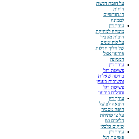
על חובת הגשת
דוחות
דו-חודשיים
לממונה
עורך דין
מומחה למחיקת
חובות מסביר
על לוח זמנים
של הליך חדלות
פירעון אצל
הממונה
עורך דין
פשיטת רגל
בחיפה שאלות
ותשובות בעניין
פשיטת רגל
וחדלות פירעון
עורך דין
הוצאה לפועל
חיפה מסביר
על צו פתיחת
הליכים וצו
שיקום כלכלי
עורך דין
פשיטת רגל