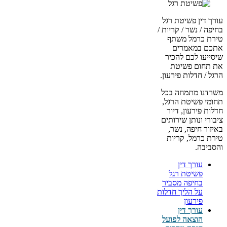
עורך דין פשיטת רגל
בחיפה / נשר / קריות /
טירת כרמל משתף
אתכם במאמרים
שיסייעו לכם להכיר
את תחום פשיטת
הרגל / חדלות פירעון.
משרדנו מתמחה בכל
תחומי פשיטת הרגל,
חדלות פירעון, דיור
ציבורי ונותן שירותים
באיזור חיפה, נשר,
טירת כרמל, קריות
והסביבה.
עורך דין
פשיטת רגל
בחיפה מסביר
על הליך חדלות
פירעון
עורך דין
הוצאה לפועל