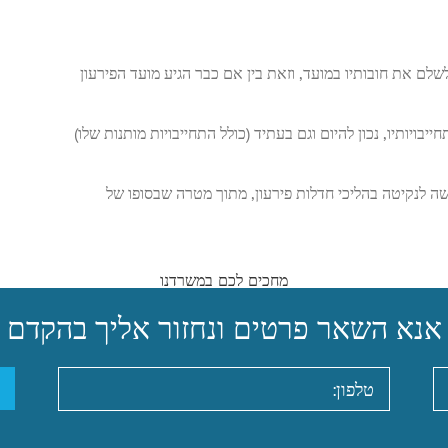
ם את חובותיו במועד, וזאת בין אם כבר הגיע מועד הפירעון
ויותיו, נכון להיום וגם בעתיד (כולל התחייבויות מותנות שלו)
ה לנקיטה בהליכי חדלות פירעון, מתוך מטרה שבסופו של
מחכים לכם במשרדנו
אנא השאר פרטים ונחזור אליך בהקדם