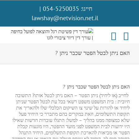
לג
חייגו: 054-5250035
|
תוכן
lawshay@netvision.net.il
האם ניתן לבטל הפטר שכבר ניתן ?
האם ניתן לבטל הפטר שכבר ניתן ?
לחייב (או ליחיד) ניתן הפטר – האם ניתן לבטל אותו? התשובה
חיובית : בית המשפט משפט רשאי בכל עת לבטל הפטר שניתן
ליחיד או להורות על שינוי צו השיקום הכלכלי שלו ולהאריך את
תקופת התשלומים, וזאת במקרים בהם מתברר כי היחיד פעל
שלא כמצופה ממנו בהליך – למשל: התגלו עובדות חדשות שאילו
היו ידועות לבית המשפט לפני מועד ההפטר, היו מונעות קבלת
הפטר או מביאות להארכת תקופת התשלומים, היחיד התנהל
בחוסר תום לב, היחיד לא שיתף פעולה עם הנאמן או עם הממונה,